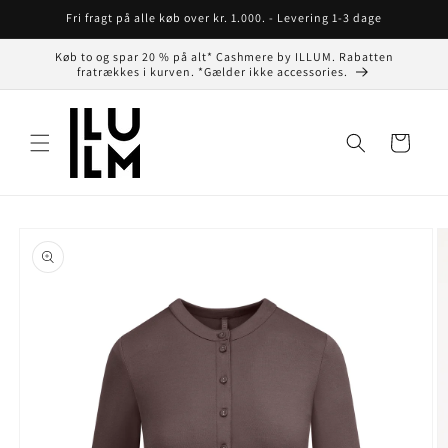
Gå til
Fri fragt på alle køb over kr. 1.000. - Levering 1-3 dage
indhold
Køb to og spar 20 % på alt* Cashmere by ILLUM. Rabatten
fratrækkes i kurven. *Gælder ikke accessories.
Indkøbskurv
å til
roduktoplysninger