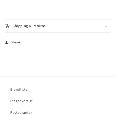
5
5
Inch
Inch
Shipping & Returns
Share
Brandliste
Etageoversigt
Restauranter