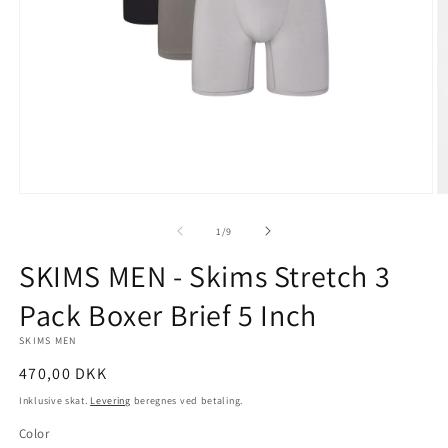
Åbn
Å
mediet
m
1
2
af
1
/
9
i
i
modus
m
SKIMS MEN - Skims Stretch 3
Pack Boxer Brief 5 Inch
SKIMS MEN
Normalpris
470,00 DKK
Inklusive skat.
Levering
beregnes ved betaling.
Color