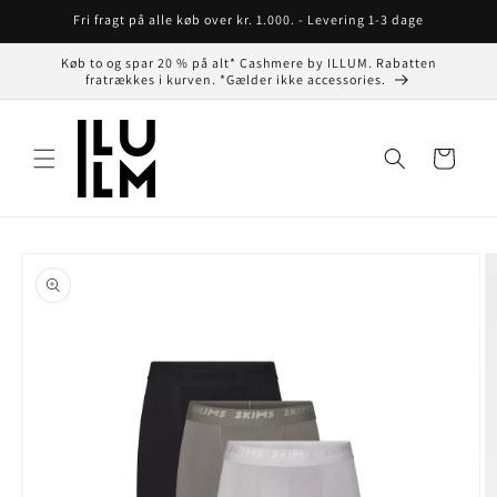
Gå til
Fri fragt på alle køb over kr. 1.000. - Levering 1-3 dage
indhold
Køb to og spar 20 % på alt* Cashmere by ILLUM. Rabatten
fratrækkes i kurven. *Gælder ikke accessories.
Indkøbskurv
å til
roduktoplysninger