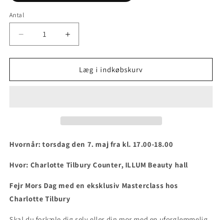
Antal
Reducer
Øg
antallet
antallet
for
for
Masterclasses
Masterclasses
Læg i indkøbskurv
med
med
Charlotte
Charlotte
Tilbury
Tilbury
Hvornår: torsdag den 7. maj fra kl. 17.00-18.00
Hvor: Charlotte Tilbury Counter, ILLUM Beauty hall
Fejr Mors Dag med en eksklusiv Masterclass hos
Charlotte Tilbury
Skal du forkæle dig selv eller din mor med en uforglemmelig