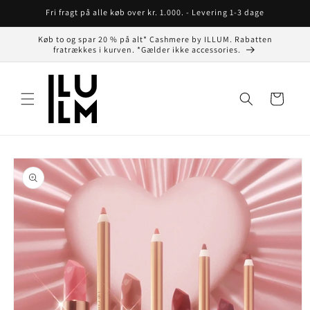
Gå til
Fri fragt på alle køb over kr. 1.000. - Levering 1-3 dage
indhold
Køb to og spar 20 % på alt* Cashmere by ILLUM. Rabatten
fratrækkes i kurven. *Gælder ikke accessories.
Indkøbskurv
å til
roduktoplysninger