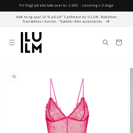
Gå til
Fri fragt på alle køb over kr. 1.000. - Levering 1-3 dage
indhold
Køb to og spar 20 % på alt* Cashmere by ILLUM. Rabatten
fratrækkes i kurven. *Gælder ikke accessories.
Indkøbskurv
å til
roduktoplysninger