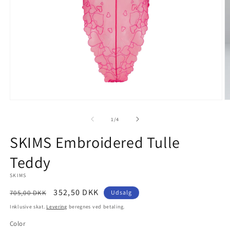
Åbn
Å
mediet
m
1
2
af
1
/
4
i
i
modus
m
SKIMS Embroidered Tulle
Teddy
SKIMS
Normalpris
Udsalgspris
352,50 DKK
705,00 DKK
Udsalg
Inklusive skat.
Levering
beregnes ved betaling.
Color