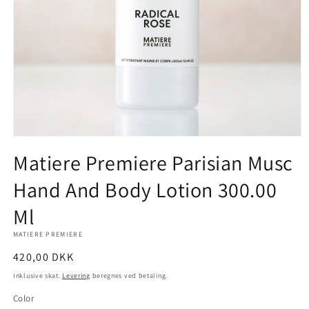
Åbn
mediet
Matiere Premiere Parisian Musc
1
i
Hand And Body Lotion 300.00
modus
Ml
MATIERE PREMIERE
Normalpris
420,00 DKK
Inklusive skat.
Levering
beregnes ved betaling.
Color