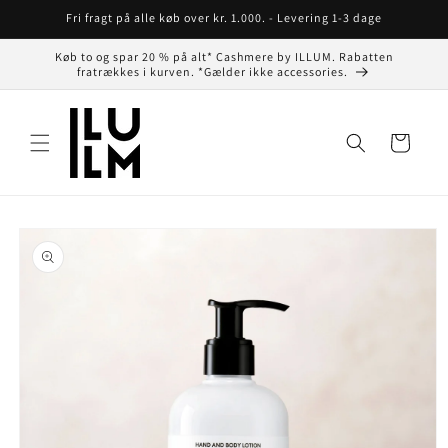
Gå til
Fri fragt på alle køb over kr. 1.000. - Levering 1-3 dage
indhold
Køb to og spar 20 % på alt* Cashmere by ILLUM. Rabatten
fratrækkes i kurven. *Gælder ikke accessories.
Indkøbskurv
å til
roduktoplysninger