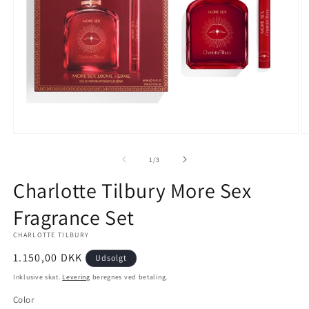
Åbn
Å
mediet
m
1
2
af
1
/
3
i
i
modus
m
Charlotte Tilbury More Sex
Fragrance Set
CHARLOTTE TILBURY
Normalpris
1.150,00 DKK
Udsolgt
Inklusive skat.
Levering
beregnes ved betaling.
Color