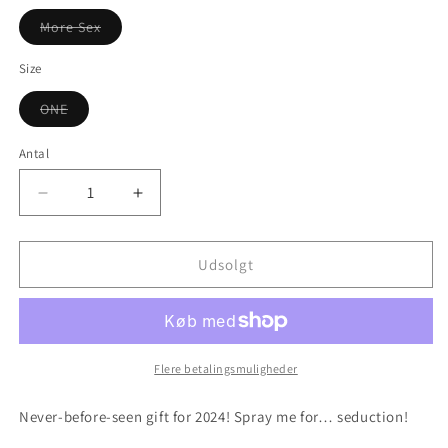
More Sex
Varianten
er
udsolgt
Size
eller
utilgængelig
ONE
Varianten
er
udsolgt
Antal
eller
utilgængelig
Reducer
Øg
antallet
antallet
for
for
Charlotte
Charlotte
Udsolgt
Tilbury
Tilbury
More
More
Sex
Sex
Fragrance
Fragrance
Set
Set
Flere betalingsmuligheder
Never-before-seen gift for 2024! Spray me for… seduction!