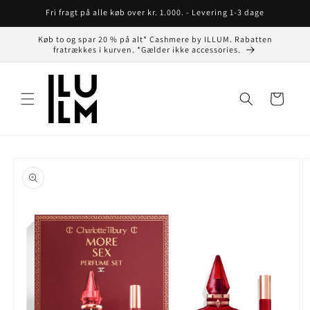
Gå til
Fri fragt på alle køb over kr. 1.000. - Levering 1-3 dage
indhold
Køb to og spar 20 % på alt* Cashmere by ILLUM. Rabatten
fratrækkes i kurven. *Gælder ikke accessories.
Indkøbskurv
å til
roduktoplysninger