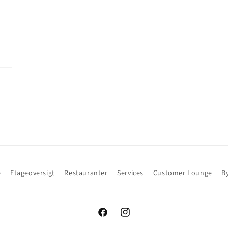
e
Etageoversigt
Restauranter
Services
Customer Lounge
B
Facebook
Instagram