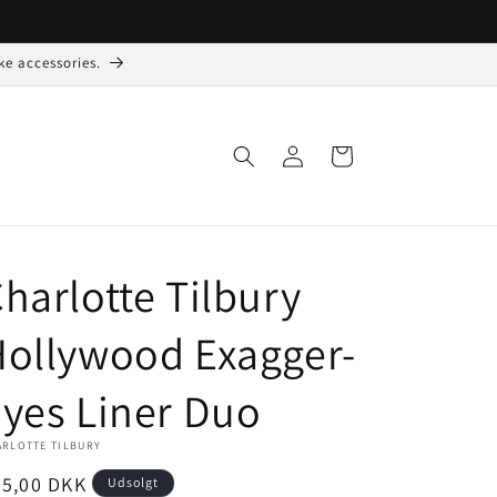
ke accessories.
Log
Indkøbskurv
ind
harlotte Tilbury
ollywood Exagger-
yes Liner Duo
ARLOTTE TILBURY
ormalpris
25,00 DKK
Udsolgt