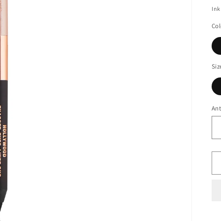
Ink
Col
Siz
Ant