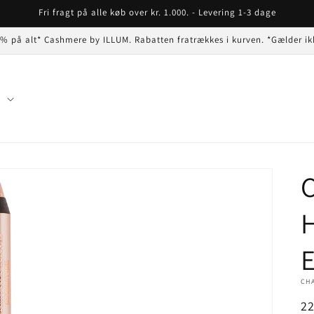
Fri fragt på alle køb over kr. 1.000. - Levering 1-3 dage
 % på alt* Cashmere by ILLUM. Rabatten fratrækkes i kurven. *Gælder ik
n
C
H
E
CH
N
2