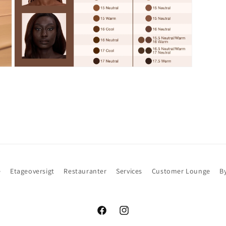
Åbn
mediet
9
i
modus
e
Etageoversigt
Restauranter
Services
Customer Lounge
B
Facebook
Instagram