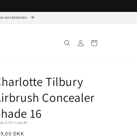
ke accessories.
Log
Indkøbskurv
ind
harlotte Tilbury
irbrush Concealer
Shade 16
ARLOTTE TILBURY
ormalpris
89,00 DKK