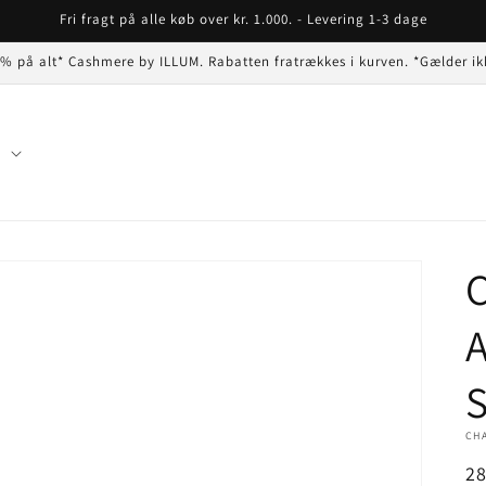
Fri fragt på alle køb over kr. 1.000. - Levering 1-3 dage
 % på alt* Cashmere by ILLUM. Rabatten fratrækkes i kurven. *Gælder ik
n
C
A
CH
N
2