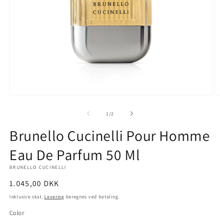
Åbn
Å
mediet
m
1
2
af
1
/
2
i
i
modus
m
Brunello Cucinelli Pour Homme
Eau De Parfum 50 Ml
BRUNELLO CUCINELLI
Normalpris
1.045,00 DKK
Inklusive skat.
Levering
beregnes ved betaling.
Color