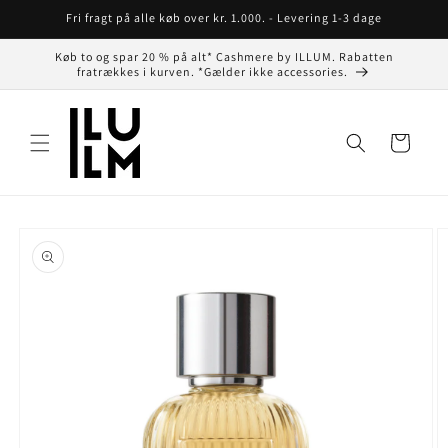
Gå til
Fri fragt på alle køb over kr. 1.000. - Levering 1-3 dage
indhold
Køb to og spar 20 % på alt* Cashmere by ILLUM. Rabatten
fratrækkes i kurven. *Gælder ikke accessories.
Indkøbskurv
å til
roduktoplysninger