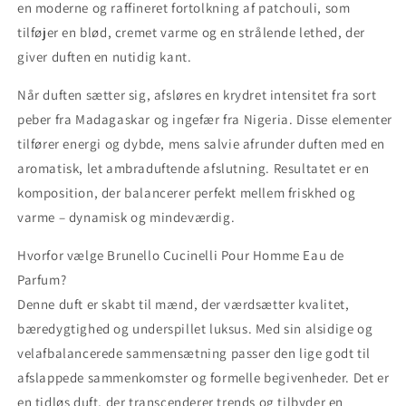
en moderne og raffineret fortolkning af patchouli, som
tilføjer en blød, cremet varme og en strålende lethed, der
giver duften en nutidig kant.
Når duften sætter sig, afsløres en krydret intensitet fra sort
peber fra Madagaskar og ingefær fra Nigeria. Disse elementer
tilfører energi og dybde, mens salvie afrunder duften med en
aromatisk, let ambraduftende afslutning. Resultatet er en
komposition, der balancerer perfekt mellem friskhed og
varme – dynamisk og mindeværdig.
Hvorfor vælge Brunello Cucinelli Pour Homme Eau de
Parfum?
Denne duft er skabt til mænd, der værdsætter kvalitet,
bæredygtighed og underspillet luksus. Med sin alsidige og
velafbalancerede sammensætning passer den lige godt til
afslappede sammenkomster og formelle begivenheder. Det er
en tidløs duft, der transcenderer trends og tilbyder en