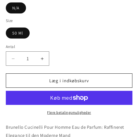
N/A
Size
50 Ml
Antal
Reducer
Øg
antallet
antallet
for
for
Brunello
Brunello
Læg i indkøbskurv
Cucinelli
Cucinelli
Pour
Pour
Homme
Homme
Eau
Eau
De
De
Flere betalingsmuligheder
Parfum
Parfum
50
50
Brunello Cucinelli Pour Homme Eau de Parfum: Raffineret
Ml
Ml
Elegance til den Moderne Mand