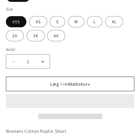
Size
XXS
XS
S
M
L
XL
2X
3X
4X
Antal
Reducer
Øg
antallet
antallet
for
for
SKIMS
SKIMS
Læg i indkøbskurv
Cotton
Cotton
Poplin
Poplin
Short
Short
Womens Cotton Poplin Short