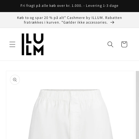
Gå til
Fri fragt på alle køb over kr. 1.000. - Levering 1-3 dage
indhold
Køb to og spar 20 % på alt* Cashmere by ILLUM. Rabatten
fratrækkes i kurven. *Gælder ikke accessories.
Indkøbskurv
å til
roduktoplysninger