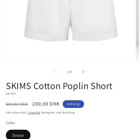
Åbn
Å
mediet
m
1
2
af
1
/
4
i
i
modus
m
SKIMS Cotton Poplin Short
SKIMS
Normalpris
Udsalgspris
200,00 DKK
400,00 DKK
Udsalg
Inklusive skat.
Levering
beregnes ved betaling.
Color
Snow