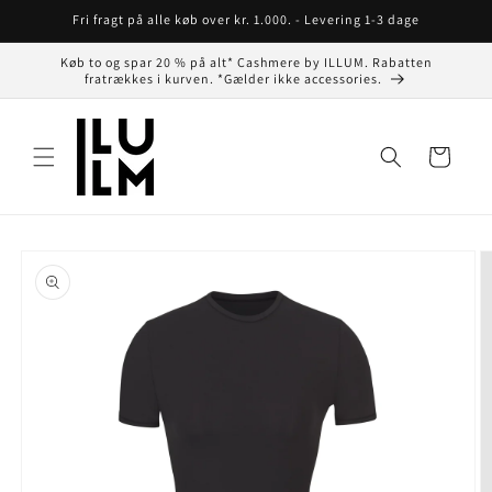
Gå til
Fri fragt på alle køb over kr. 1.000. - Levering 1-3 dage
indhold
Køb to og spar 20 % på alt* Cashmere by ILLUM. Rabatten
fratrækkes i kurven. *Gælder ikke accessories.
Indkøbskurv
å til
roduktoplysninger