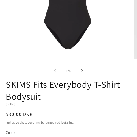
Åbn
Å
mediet
m
1
2
af
1
/
4
i
i
modus
m
SKIMS Fits Everybody T-Shirt
Bodysuit
SKIMS
Normalpris
580,00 DKK
Inklusive skat.
Levering
beregnes ved betaling.
Color