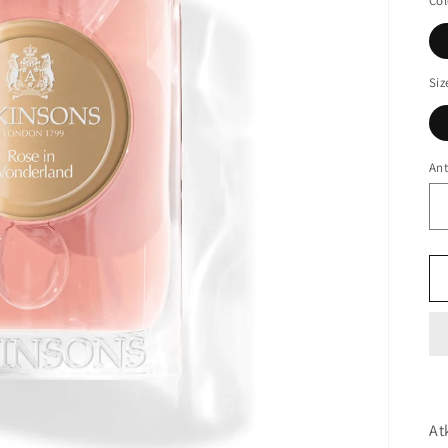
Col
Siz
Ant
At