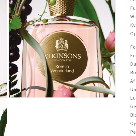
3
i
Fu
modus
Wo
Kv
Op
Fo
En
Du
Ro
Af
Un
Lu
Åbn
mediet
Ge
5
i
Bl
modus
Og
Pe