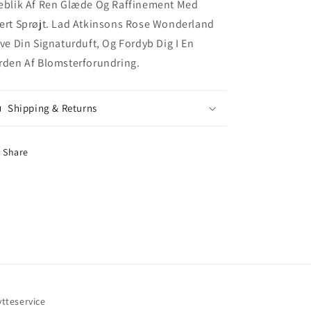
eblik Af Ren Glæde Og Raffinement Med
ert Sprøjt. Lad Atkinsons Rose Wonderland
ive Din Signaturduft, Og Fordyb Dig I En
rden Af Blomsterforundring.
Shipping & Returns
Share
ytteservice