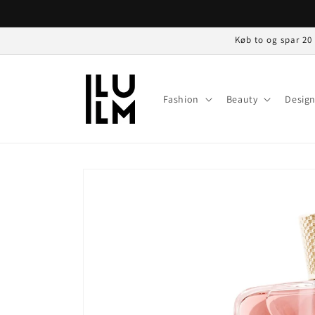
Gå til
indhold
Køb to og spar 20
Fashion
Beauty
Desig
Gå til
produktoplysninger