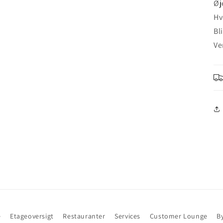
Øj
Hv
Bl
Ve
e
Etageoversigt
Restauranter
Services
Customer Lounge
B