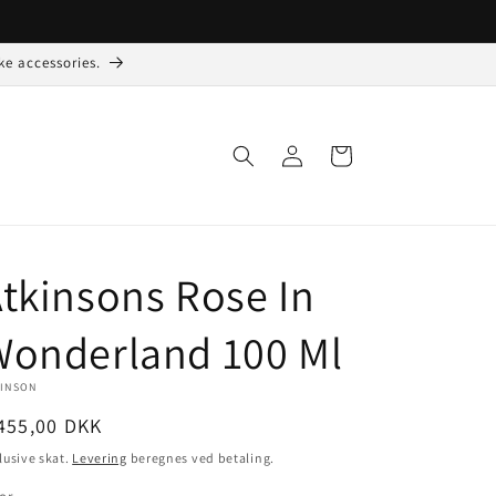
ke accessories.
Log
Indkøbskurv
ind
tkinsons Rose In
Wonderland 100 Ml
KINSON
ormalpris
455,00 DKK
lusive skat.
Levering
beregnes ved betaling.