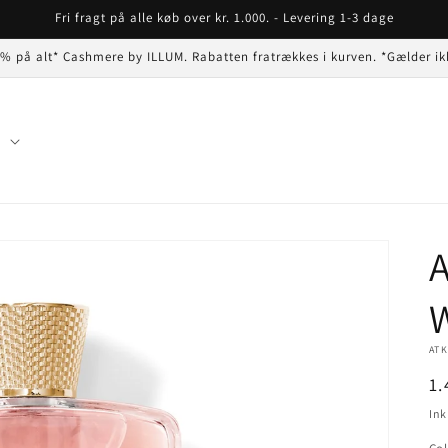
Fri fragt på alle køb over kr. 1.000. - Levering 1-3 dage
 % på alt* Cashmere by ILLUM. Rabatten fratrækkes i kurven. *Gælder ik
n
A
AT
N
1.
Ink