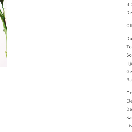
Bl
De
Ol
Du
To
So
Hj
Ge
Ba
Om
El
De
Sæ
Li