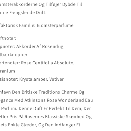
omsterakkorderne Og Tilføjer Dybde Til
nne Fængslende Duft.
faktorisk Familie: Blomsterparfume
ftnoter:
pnoter: Akkorder Af Rosendug,
lbærknopper
ertenoter: Rose Centifolia Absolute,
ranium
sisnoter: Krystalamber, Vetiver
favn Den Britiske Traditions Charme Og
egance Med Atkinsons Rose Wonderland Eau
 Parfum. Denne Duft Er Perfekt Til Dem, Der
tter Pris På Rosernes Klassiske Skønhed Og
vets Enkle Glæder, Og Den Indfanger Et