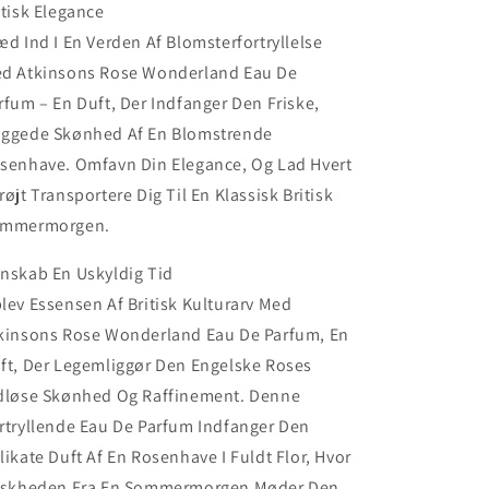
itisk Elegance
æd Ind I En Verden Af Blomsterfortryllelse
d Atkinsons Rose Wonderland Eau De
rfum – En Duft, Der Indfanger Den Friske,
ggede Skønhed Af En Blomstrende
senhave. Omfavn Din Elegance, Og Lad Hvert
røjt Transportere Dig Til En Klassisk Britisk
mmermorgen.
nskab En Uskyldig Tid
lev Essensen Af Britisk Kulturarv Med
kinsons Rose Wonderland Eau De Parfum, En
ft, Der Legemliggør Den Engelske Roses
dløse Skønhed Og Raffinement. Denne
rtryllende Eau De Parfum Indfanger Den
likate Duft Af En Rosenhave I Fuldt Flor, Hvor
iskheden Fra En Sommermorgen Møder Den