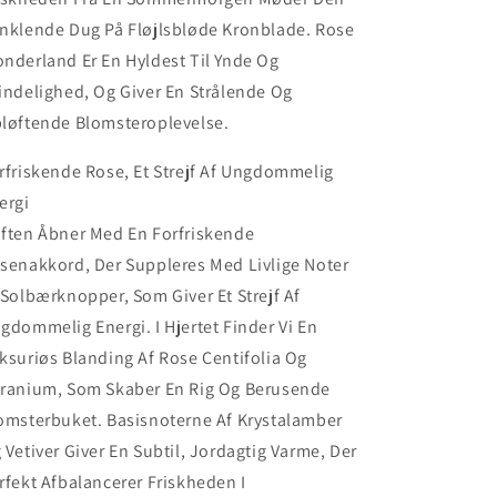
nklende Dug På Fløjlsbløde Kronblade. Rose
nderland Er En Hyldest Til Ynde Og
indelighed, Og Giver En Strålende Og
løftende Blomsteroplevelse.
rfriskende Rose, Et Strejf Af Ungdommelig
ergi
ften Åbner Med En Forfriskende
senakkord, Der Suppleres Med Livlige Noter
 Solbærknopper, Som Giver Et Strejf Af
gdommelig Energi. I Hjertet Finder Vi En
ksuriøs Blanding Af Rose Centifolia Og
ranium, Som Skaber En Rig Og Berusende
omsterbuket. Basisnoterne Af Krystalamber
 Vetiver Giver En Subtil, Jordagtig Varme, Der
rfekt Afbalancerer Friskheden I