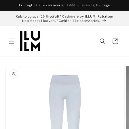
Gå til
Fri fragt på alle køb over kr. 1.000. - Levering 1-3 dage
indhold
Køb to og spar 20 % på alt* Cashmere by ILLUM. Rabatten
fratrækkes i kurven. *Gælder ikke accessories.
Indkøbskurv
å til
roduktoplysninger