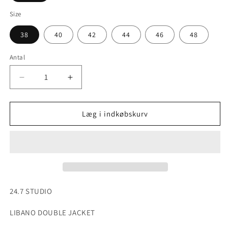
Size
38
40
42
44
46
48
Antal
Reducer
Øg
antallet
antallet
for
for
24.7
24.7
Læg i indkøbskurv
STUDIO
STUDIO
Libano
Libano
Double
Double
Jacket
Jacket
24.7 STUDIO
LIBANO DOUBLE JACKET