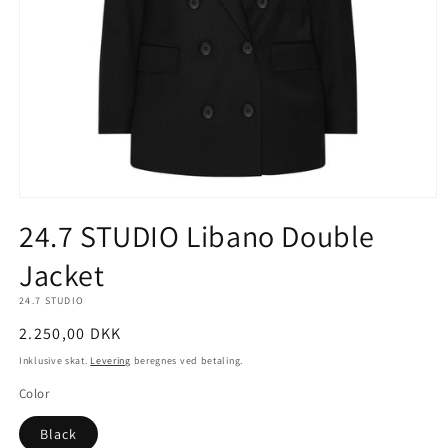
Åbn
mediet
24.7 STUDIO Libano Double
1
i
Jacket
modus
24.7 STUDIO
Normalpris
2.250,00 DKK
Inklusive skat.
Levering
beregnes ved betaling.
Color
Black