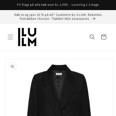
Gå til
Fri fragt på alle køb over kr. 1.000. - Levering 1-3 dage
indhold
Køb to og spar 20 % på alt* Cashmere by ILLUM. Rabatten
fratrækkes i kurven. *Gælder ikke accessories.
Indkøbskurv
å til
roduktoplysninger