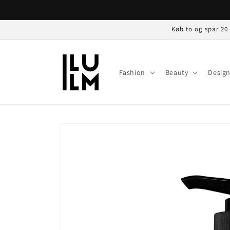
Gå til
indhold
Køb to og spar 20
Fashion
Beauty
Desig
Gå til
produktoplysninger