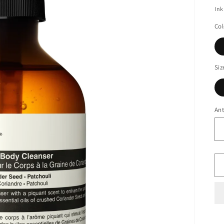
Ink
Col
Siz
Ant