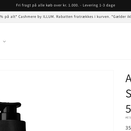
Fri fragt på alle køb over kr. 1.000. - Levering 1-3 dage
 % på alt* Cashmere by ILLUM. Rabatten fratrækkes i kurven. *Gælder ik
n
S
AE
N
3