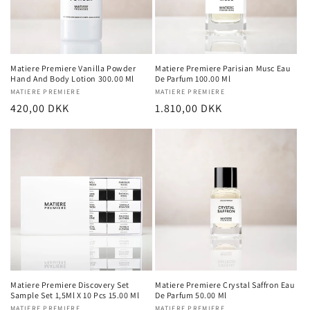
Matiere Premiere Vanilla Powder
Matiere Premiere Parisian Musc Eau
Hand And Body Lotion 300.00 Ml
De Parfum 100.00 Ml
Forhandler:
MATIERE PREMIERE
Forhandler:
MATIERE PREMIERE
Normalpris
420,00 DKK
Normalpris
1.810,00 DKK
Matiere Premiere Discovery Set
Matiere Premiere Crystal Saffron Eau
Sample Set 1,5Ml X 10 Pcs 15.00 Ml
De Parfum 50.00 Ml
MATIERE PREMIERE
MATIERE PREMIERE