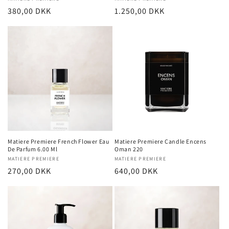
Forhandler:
Forhandler:
Normalpris
380,00 DKK
Normalpris
1.250,00 DKK
Matiere Premiere French Flower Eau
Matiere Premiere Candle Encens
De Parfum 6.00 Ml
Oman 220
Forhandler:
MATIERE PREMIERE
Forhandler:
MATIERE PREMIERE
Normalpris
270,00 DKK
Normalpris
640,00 DKK