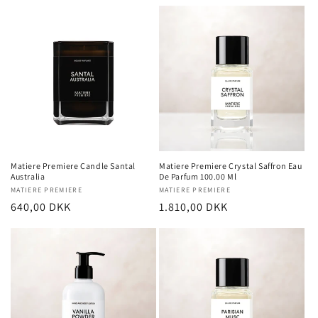
Matiere Premiere Candle Santal
Matiere Premiere Crystal Saffron Eau
Australia
De Parfum 100.00 Ml
Forhandler:
MATIERE PREMIERE
Forhandler:
MATIERE PREMIERE
Normalpris
640,00 DKK
Normalpris
1.810,00 DKK