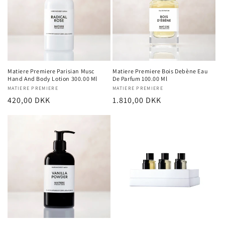
Matiere Premiere Parisian Musc
Matiere Premiere Bois Debène Eau
Hand And Body Lotion 300.00 Ml
De Parfum 100.00 Ml
Forhandler:
MATIERE PREMIERE
Forhandler:
MATIERE PREMIERE
Normalpris
420,00 DKK
Normalpris
1.810,00 DKK