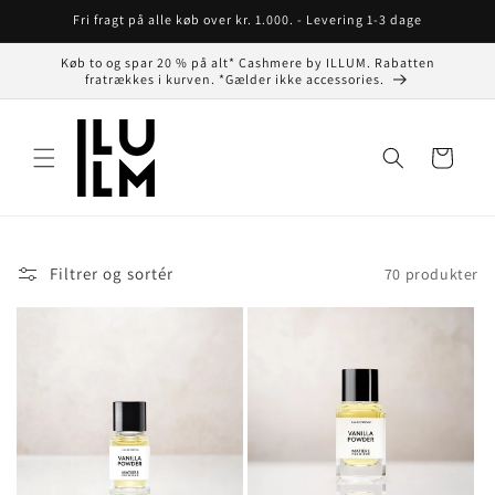
Gå til
Fri fragt på alle køb over kr. 1.000. - Levering 1-3 dage
indhold
Køb to og spar 20 % på alt* Cashmere by ILLUM. Rabatten
fratrækkes i kurven. *Gælder ikke accessories.
Indkøbskurv
Filtrer og sortér
70 produkter