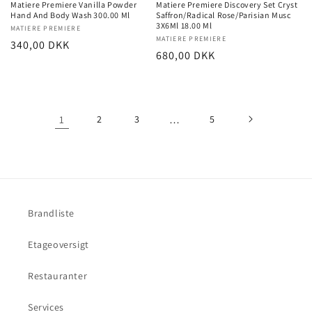
Matiere Premiere Vanilla Powder
Matiere Premiere Discovery Set Cryst
Hand And Body Wash 300.00 Ml
Saffron/Radical Rose/Parisian Musc
3X6Ml 18.00 Ml
Forhandler:
MATIERE PREMIERE
Forhandler:
MATIERE PREMIERE
Normalpris
340,00 DKK
Normalpris
680,00 DKK
1
2
3
…
5
Brandliste
Etageoversigt
Restauranter
Services