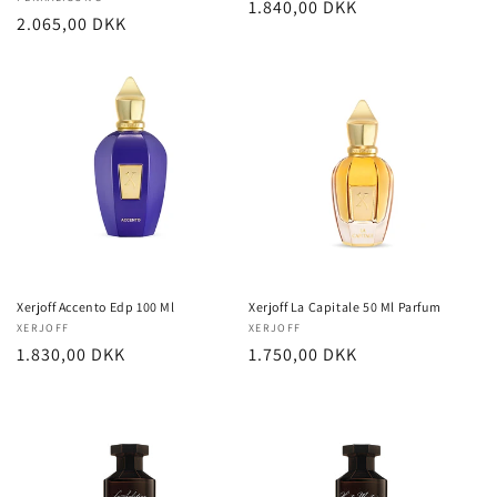
Forhandler:
Normalpris
1.840,00 DKK
Normalpris
2.065,00 DKK
Xerjoff Accento Edp 100 Ml
Xerjoff La Capitale 50 Ml Parfum
Forhandler:
XERJOFF
Forhandler:
XERJOFF
Normalpris
1.830,00 DKK
Normalpris
1.750,00 DKK