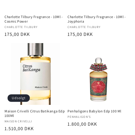
Charlotte Tilbury Fragrance - 10Ml -
Charlotte Tilbury Fragrance - 10Ml -
Cosmic Power
Joyphoria
Forhandler:
CHARLOTTE TILBURY
Forhandler:
CHARLOTTE TILBURY
Normalpris
175,00 DKK
Normalpris
175,00 DKK
Udsolgt
Maison Crivelli Citrus Batikanga Edp
Penhaligons Babylon Edp 100 Ml
100Ml
Forhandler:
PENHALIGON'S
Forhandler:
MAISON CRIVELLI
Normalpris
1.800,00 DKK
Normalpris
1.510,00 DKK