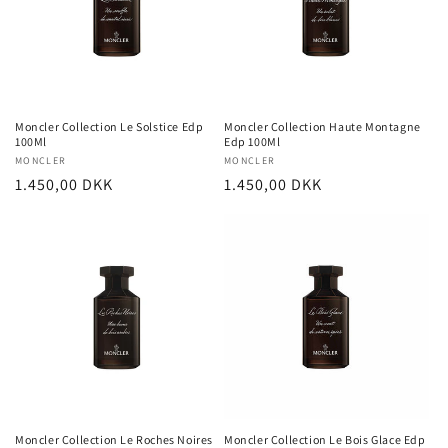
Moncler Collection Le Solstice Edp
Moncler Collection Haute Montagne
100Ml
Edp 100Ml
Forhandler:
MONCLER
Forhandler:
MONCLER
Normalpris
1.450,00 DKK
Normalpris
1.450,00 DKK
Moncler Collection Le Roches Noires
Moncler Collection Le Bois Glace Edp