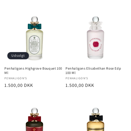
Udsolgt
Penhaligons Highgrove Bouquet 100
Penhaligons Elisabethan Rose Edp
Ml
100 Ml
Forhandler:
PENHALIGON'S
Forhandler:
PENHALIGON'S
Normalpris
1.500,00 DKK
Normalpris
1.500,00 DKK