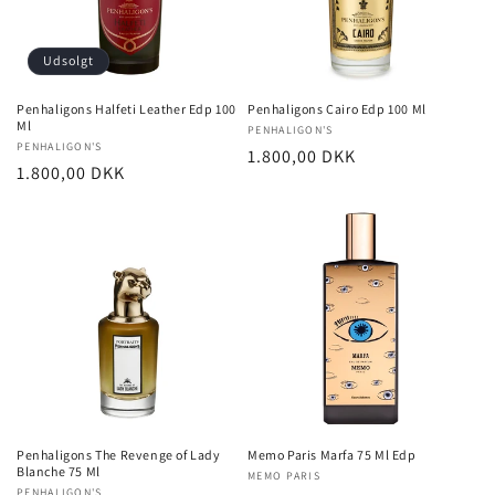
Udsolgt
Penhaligons Halfeti Leather Edp 100
Penhaligons Cairo Edp 100 Ml
Ml
Forhandler:
PENHALIGON'S
Forhandler:
PENHALIGON'S
Normalpris
1.800,00 DKK
Normalpris
1.800,00 DKK
Penhaligons The Revenge of Lady
Memo Paris Marfa 75 Ml Edp
Blanche 75 Ml
Forhandler:
MEMO PARIS
PENHALIGON'S