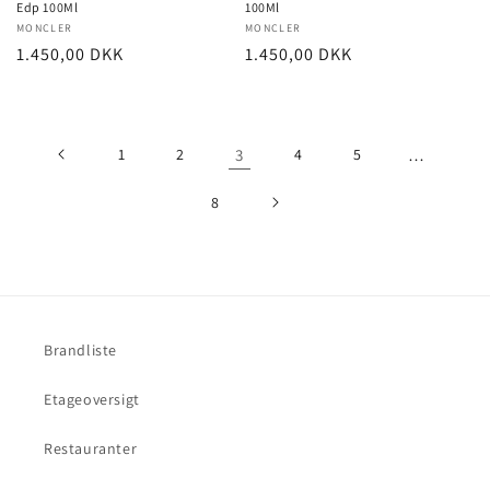
Edp 100Ml
100Ml
Forhandler:
MONCLER
Forhandler:
MONCLER
Normalpris
1.450,00 DKK
Normalpris
1.450,00 DKK
1
2
3
4
5
…
8
Brandliste
Etageoversigt
Restauranter